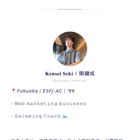
𝐊𝐞𝐧𝐬𝐞𝐢 𝐒𝐞𝐤𝐢 / 関健成
Business Investor
𝘍𝘶𝘬𝘶𝘰𝘬𝘢￤𝘌𝘚𝘍𝘑-𝘈𝘊￤'𝟫𝟫
- 𝚆𝚎𝚋 𝚖𝚊𝚛𝚔𝚎𝚝𝚒𝚗𝚐 𝚋𝚞𝚜𝚒𝚗𝚎𝚜𝚜
- 𝚂𝚠𝚒𝚖𝚖𝚒𝚗𝚐 𝙲𝚘𝚊𝚌𝚑