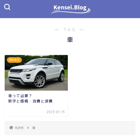
― TAG ―
車
貯める力
車って必要？
数字と感情・消費と浪費
2023-01-15
HOME
車