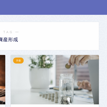
 TAG ―
資産形成
お金