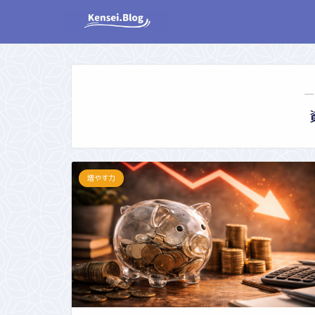
―
増やす力