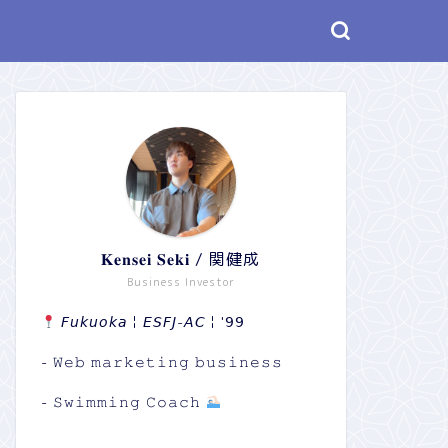
𝐊𝐞𝐧𝐬𝐞𝐢 𝐒𝐞𝐤𝐢 / 関健成
Business Investor
𝘍𝘶𝘬𝘶𝘰𝘬𝘢￤𝘌𝘚𝘍𝘑-𝘈𝘊￤'𝟫𝟫
- 𝚆𝚎𝚋 𝚖𝚊𝚛𝚔𝚎𝚝𝚒𝚗𝚐 𝚋𝚞𝚜𝚒𝚗𝚎𝚜𝚜
- 𝚂𝚠𝚒𝚖𝚖𝚒𝚗𝚐 𝙲𝚘𝚊𝚌𝚑