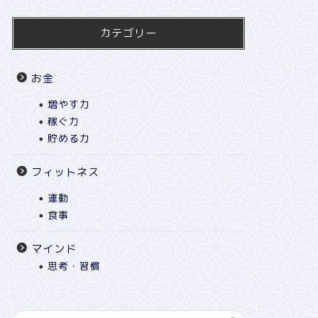
カテゴリー
お金
増やす力
稼ぐ力
貯める力
フィットネス
運動
食事
マインド
思考・習慣