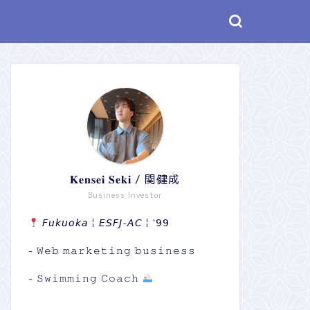
𝐊𝐞𝐧𝐬𝐞𝐢 𝐒𝐞𝐤𝐢 / 関健成
Business Investor
𝘍𝘶𝘬𝘶𝘰𝘬𝘢￤𝘌𝘚𝘍𝘑-𝘈𝘊￤'𝟫𝟫
- 𝚆𝚎𝚋 𝚖𝚊𝚛𝚔𝚎𝚝𝚒𝚗𝚐 𝚋𝚞𝚜𝚒𝚗𝚎𝚜𝚜
- 𝚂𝚠𝚒𝚖𝚖𝚒𝚗𝚐 𝙲𝚘𝚊𝚌𝚑