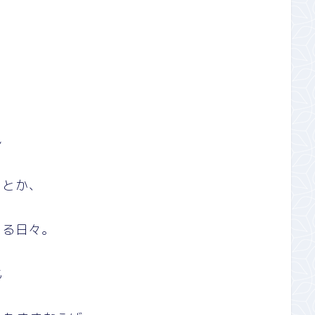
し
よとか、
する日々。
も