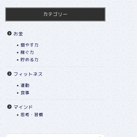
カテゴリー
お金
増やす力
稼ぐ力
貯める力
フィットネス
運動
食事
マインド
思考・習慣