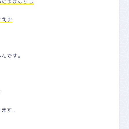
いたままならば
言えず
るんです。
ま
ります。