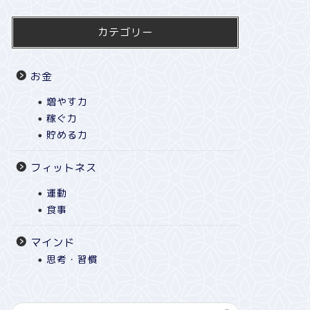
カテゴリー
お金
増やす力
稼ぐ力
貯める力
フィットネス
運動
食事
マインド
思考・習慣