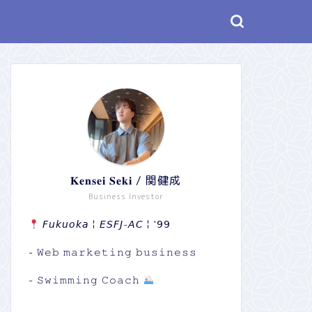
𝐊𝐞𝐧𝐬𝐞𝐢 𝐒𝐞𝐤𝐢 / 関健成
Business Investor
𝘍𝘶𝘬𝘶𝘰𝘬𝘢￤𝘌𝘚𝘍𝘑-𝘈𝘊￤'𝟫𝟫
- 𝚆𝚎𝚋 𝚖𝚊𝚛𝚔𝚎𝚝𝚒𝚗𝚐 𝚋𝚞𝚜𝚒𝚗𝚎𝚜𝚜
- 𝚂𝚠𝚒𝚖𝚖𝚒𝚗𝚐 𝙲𝚘𝚊𝚌𝚑